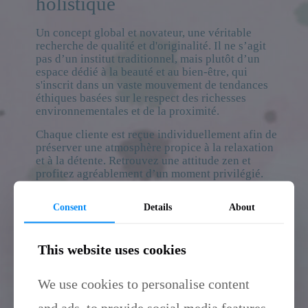
holistique
Un concept global et novateur, une véritable
recherche de qualité et d'originalité. Il ne s’agit
pas d’un institut traditionnel, mais plutôt d’un
espace dédié à la beauté et au bien-être, qui
s'inscrit dans un vaste mouvement de tendances
éthiques basées sur le respect des richesses
environnementales et de la proximité.
Chaque cliente est reçue individuellement afin de
préserver une atmosphère propice à la relaxation
et à la détente. Retrouvez une attitude zen et
profitez agréablement d’un moment privilégié.
Consent
Details
About
This website uses cookies
Depuis 2015,
We use cookies to personalise content